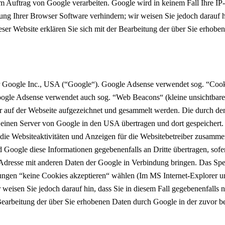
n im Auftrag von Google verarbeiten. Google wird in keinem Fall Ihre I
lung Ihrer Browser Software verhindern; wir weisen Sie jedoch darauf h
ser Website erklären Sie sich mit der Bearbeitung der über Sie erhob
 Google Inc., USA (“Google“). Google Adsense verwendet sog. “Cooki
Google Adsense verwendet auch sog. “Web Beacons“ (kleine unsichtba
 auf der Webseite aufgezeichnet und gesammelt werden. Die durch de
n einen Server von Google in den USA übertragen und dort gespeichert
die Websiteaktivitäten und Anzeigen für die Websitebetreiber zusamme
Google diese Informationen gegebenenfalls an Dritte übertragen, sofer
-Adresse mit anderen Daten der Google in Verbindung bringen. Das Spe
ungen “keine Cookies akzeptieren“ wählen (Im MS Internet-Explorer unt
 weisen Sie jedoch darauf hin, dass Sie in diesem Fall gegebenenfalls 
r Bearbeitung der über Sie erhobenen Daten durch Google in der zuvor