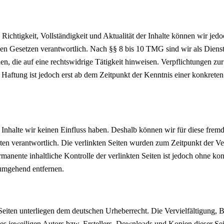
die Richtigkeit, Vollständigkeit und Aktualität der Inhalte können wir
n Gesetzen verantwortlich. Nach §§ 8 bis 10 TMG sind wir als Dienstean
, die auf eine rechtswidrige Tätigkeit hinweisen. Verpflichtungen z
e Haftung ist jedoch erst ab dem Zeitpunkt der Kenntnis einer konkre
n Inhalte wir keinen Einfluss haben. Deshalb können wir für diese fre
 Seiten verantwortlich. Die verlinkten Seiten wurden zum Zeitpunkt der
manente inhaltliche Kontrolle der verlinkten Seiten ist jedoch ohne ko
umgehend entfernen.
n Seiten unterliegen dem deutschen Urheberrecht. Die Vervielfältigung,
 jeweiligen Autors bzw. Erstellers. Downloads und Kopien dieser Seite