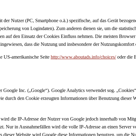
ät der Nutzer (PC, Smartphone o.ä.) spezifische, auf das Gerät bezoge
peicherung von Logindaten). Zum anderen dienen sie, um die statistis
en auf den Einsatz der Cookies Einfluss nehmen. Die meisten Browser 
f hingewiesen, dass die Nutzung und insbesondere der Nutzungskomfort
ie US-amerikanische Seite
http://www.aboutads.info/choices/
oder die 
r Google Inc. („Google“). Google Analytics verwendet sog. „Cookies“
Die durch den Cookie erzeugten Informationen über Benutzung dieser W
 wird die IP-Adresse der Nutzer von Google jedoch innerhalb von Mitg
. Nur in Ausnahmefällen wird die volle IP-Adresse an einen Server v
ers dieser Website wird Google diese Informationen benutzen, um die 