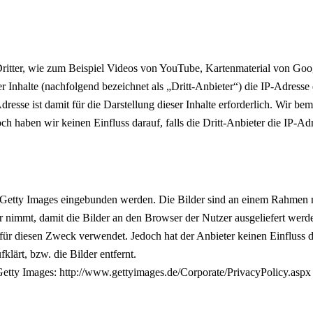
Dritter, wie zum Beispiel Videos von YouTube, Kartenmaterial von G
er Inhalte (nachfolgend bezeichnet als „Dritt-Anbieter“) die IP-Adress
resse ist damit für die Darstellung dieser Inhalte erforderlich. Wir b
ch haben wir keinen Einfluss darauf, falls die Dritt-Anbieter die IP-Ad
s Getty Images eingebunden werden. Die Bilder sind an einem Rahmen 
r nimmt, damit die Bilder an den Browser der Nutzer ausgeliefert werden
für diesen Zweck verwendet. Jedoch hat der Anbieter keinen Einfluss da
klärt, bzw. die Bilder entfernt.
Getty Images: http://www.gettyimages.de/Corporate/PrivacyPolicy.aspx